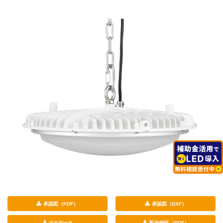
承認図（PDF）
承認図（DXF）
IESデータ
配光特性（PDF）