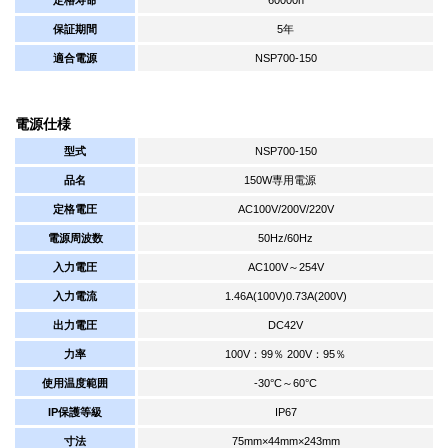
保証期間
5年
適合電源
NSP700-150
電源仕様
型式
NSP700-150
品名
150W専用電源
定格電圧
AC100V/200V/220V
電源周波数
50Hz/60Hz
入力電圧
AC100V～254V
入力電流
1.46A(100V)0.73A(200V)
出力電圧
DC42V
力率
100V：99％ 200V：95％
使用温度範囲
-30°C～60°C
IP保護等級
IP67
寸法
75mm×44mm×243mm