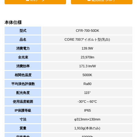
本体仕様
型式
CFR-700-50DK
品名
CORE 700アイボルト型(乳白)
消費電力
139.9W
全光束
23,970lm
消費効率
171.3 lm/W
相関色温度
5000K
平均演色評価数
Ra80
配光角度
115°
使用温度範囲
-30°C～60°C
IP保護等級
IP65
寸法
φ313mm×130mm
質量
1,910g(本体のみ)
定格寿命
60000h