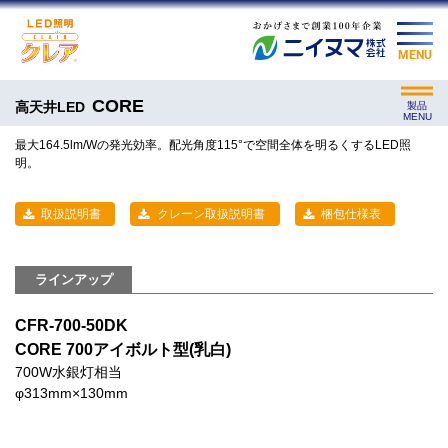
MENU
CORE
高天井LED
製品
MENU
最大164.5lm/Wの発光効率。配光角度115°で空間全体を明るくするLED照
明。
取扱説明書
クレーン取扱説明書
梱包仕様表
ラインアップ
CFR-700-50DK
CORE 700アイボルト型(乳白)
700W水銀灯相当
φ313mm×130mm