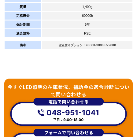
質量
1,400g
定格寿命
60000h
保証期間
5年
適合規格
PSE
備考
色温度オプション：4000K/3000K/2200K
今すぐLED照明の在庫状況、補助金の適合診断につい
て問い合わせる