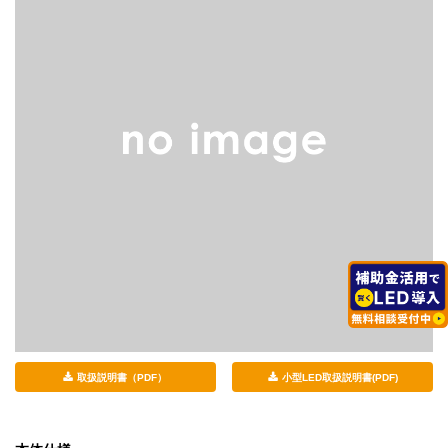
取扱説明書（PDF）
小型LED取扱説明書(PDF)