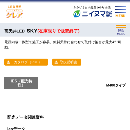
MENU
SKY
(在庫限りで販売終了)
高天井LED
製品
MENU
電源内蔵一体型で施工が容易。傾斜天井に合わせて取付け架台が最大45°可
動。
カタログ（PDF）
取扱説明書
IES（配光特
性）
M400タイプ
配光データ関連資料
iesデータ