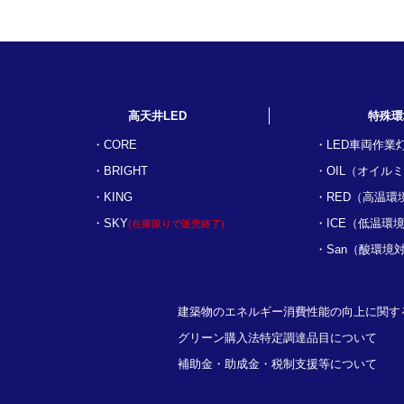
高天井LED
特殊環
CORE
LED車両作業
BRIGHT
OIL（オイル
KING
RED（高温環
SKY
ICE（低温環
(在庫限りで販売終了)
San（酸環境
建築物のエネルギー消費性能の向上に関す
グリーン購入法特定調達品目について
補助金・助成金・税制支援等について