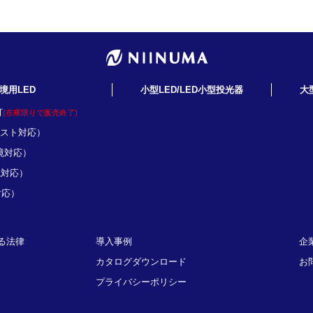
境用LED
小型LED/LED小型投光器
大
灯
(在庫限りで販売終了)
ミスト対応）
境対応）
境対応）
対応）
る法律
導入事例
企
カタログダウンロード
お
プライバシーポリシー