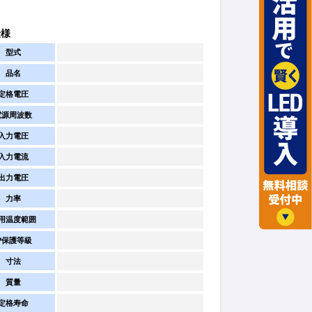
仕様
型式
品名
定格電圧
電源周波数
入力電圧
入力電流
出力電圧
力率
用温度範囲
IP保護等級
寸法
質量
定格寿命