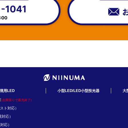
境用LED
小型LED/LED小型投光器
大
灯
(在庫限りで販売終了)
ミスト対応）
境対応）
境対応）