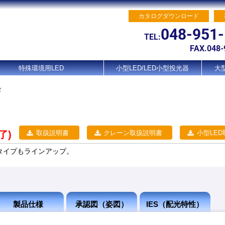
カタログダウンロード
048-951
TEL:
FAX.048-
特殊環境用LED
小型LED/LED小型投光器
大型
2
取扱説明書
クレーン取扱説明書
小型LE
了)
タイプもラインアップ。
製品仕様
承認図（姿図）
IES（配光特性）