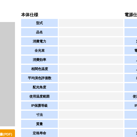
本体仕様
電源
型式
品名
消費電力
全光束
消費効率
相関色温度
平均演色評価数
配光角度
使用温度範囲
使
IP保護等級
寸法
質量
定格寿命
(PDF)