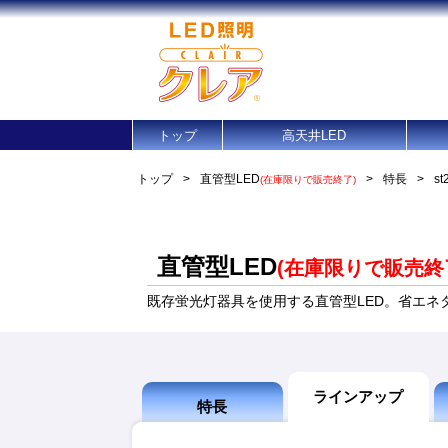
トップ
高天井LED
トップ
>
直管型LED
>
特長
>
st
(在庫限りで販売終了)
直管型LED
(在庫限りで販売終
既存蛍光灯器具を使用する直管型LED。省エネ
ラインアップ
特長