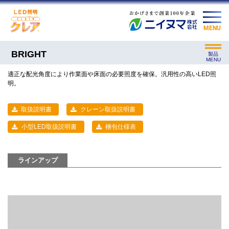
MENU
BRIGHT
製品
MENU
適正な配光角度により作業面や床面の必要照度を確保。汎用性の高いLED照
明。
取扱説明書
クレーン取扱説明書
小型LED取扱説明書
梱包仕様表
ラインアップ