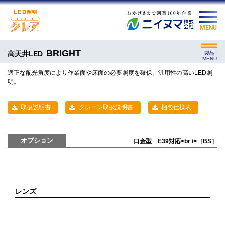
MENU
BRIGHT
高天井LED
製品
MENU
適正な配光角度により作業面や床面の必要照度を確保。汎用性の高いLED照
明。
取扱説明書
クレーン取扱説明書
梱包仕様表
オプション
口金型 E39対応<br />［BS］
レンズ