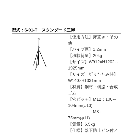
型式：S-01-T スタンダード三脚
【使用方法】床置き・その
他
【パイプ厚】1.2mm
【積載荷量】20kg
【サイズ】W912×H1202～
1925mm
【サイズ 折りたたみ時】
W140×H1331mm
【材質】鋼材・樹脂・合成
ゴム
【穴ピッチ】M12：100～
104mm(φ13)
M8：
75mm(φ11)
【質量】6.5kg
【仕様】落下防止ピン付／