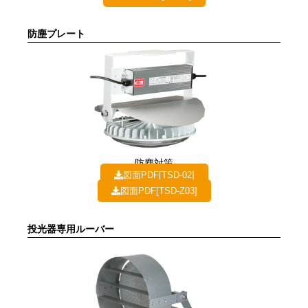
防塵プレート
防塵対策
図面PDF[TSD-02]
図面PDF[TSD-Z03]
投光器専用ルーバー