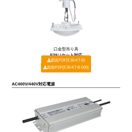
口金型吊り具
E39ソケット対応
図面PDF[E39-KT-B]
図面PDF[E39-KT-B-500]
AC400V/440V対応電源