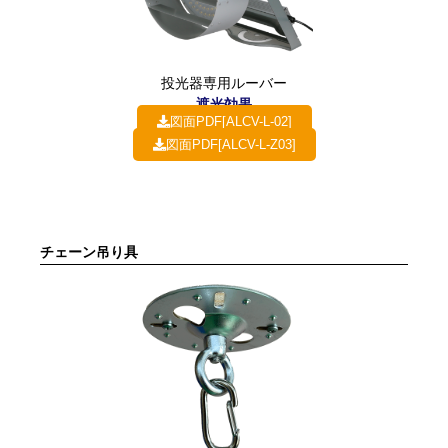
投光器専用ルーバー
遮光効果
図面PDF[ALCV-L-02]
図面PDF[ALCV-L-Z03]
チェーン吊り具