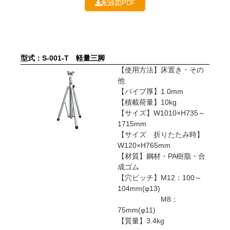
配線図PDF
型式：S-001-T 軽量三脚​
【使用方法】床置き・その
他
【パイプ厚】1.0mm
【積載荷量】10kg
【サイズ】W1010×H735～
1715mm
【サイズ 折りたたみ時】
W120×H765mm
【材質】鋼材・PA樹脂・合
成ゴム
【穴ピッチ】M12：100～
104mm(φ13)
M8：
75mm(φ11)
【質量】3.4kg