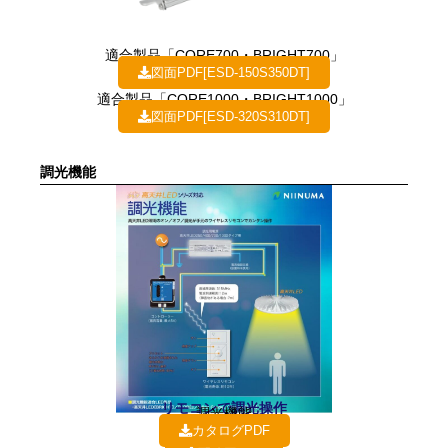
適合製品「CORE700・BRIGHT700」
図面PDF[ESD-150S350DT]
適合製品「CORE1000・BRIGHT1000」
図面PDF[ESD-320S310DT]
調光機能
リモコンで調光操作
調光機能
カタログPDF