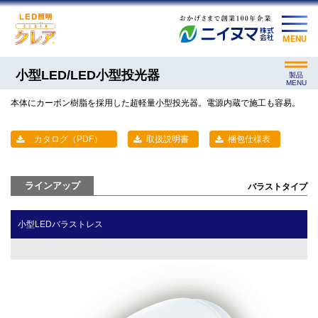
MENU
小型LED/LED小型投光器
製品
MENU
本体にカーボン樹脂を採用した超軽量小型投光器。電源内蔵で施工も容易。
カタログ（PDF）
取扱説明書
梱包仕様表
ラインアップ
バラストタイプ
小型LEDバラストレス