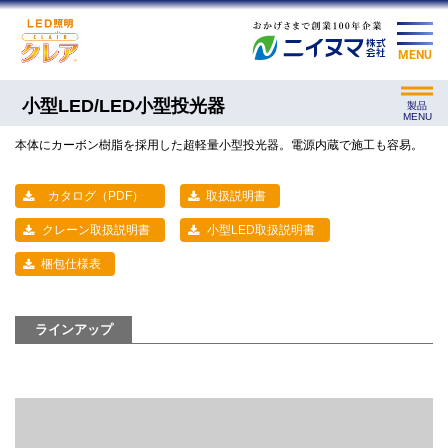
MENU
小型LED/LED小型投光器
製品
MENU
本体にカーボン樹脂を採用した超軽量小型投光器。電源内蔵で施工も容易。
カタログ（PDF）
取扱説明書
クレーン取扱説明書
小型LED取扱説明書
梱包仕様表
ラインアップ