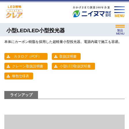
MENU
小型LED/LED小型投光器
製品
MENU
本体にカーボン樹脂を採用した超軽量小型投光器。電源内蔵で施工も容易。
カタログ（PDF）
取扱説明書
クレーン取扱説明書
小型LED取扱説明書
梱包仕様表
ラインアップ