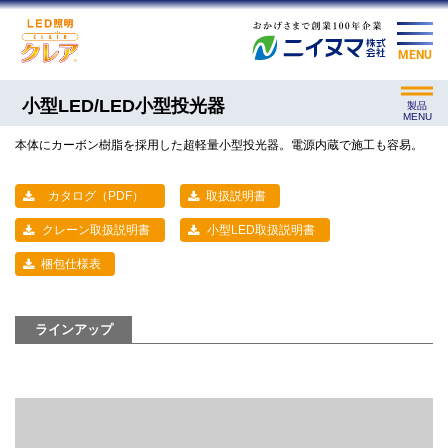
MENU
小型LED/LED小型投光器
製品
MENU
本体にカーボン樹脂を採用した超軽量小型投光器。電源内蔵で施工も容易。
カタログ（PDF）
取扱説明書
クレーン取扱説明書
小型LED取扱説明書
梱包仕様表
ラインアップ