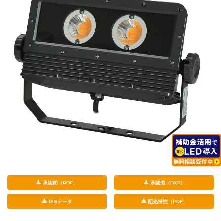
承認図（PDF）
承認図（DXF）
IESデータ
配光特性（PDF）