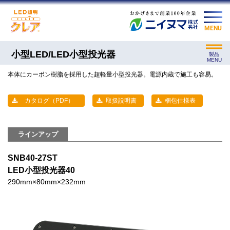
MENU
小型LED/LED小型投光器
製品
MENU
本体にカーボン樹脂を採用した超軽量小型投光器。電源内蔵で施工も容易。
カタログ（PDF）
取扱説明書
梱包仕様表
ラインアップ
SNB40-27ST
LED小型投光器40
290mm×80mm×232mm