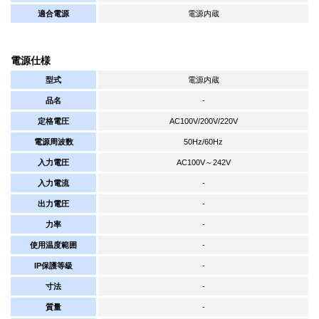
適合電源
電源内蔵
電源仕様
型式
電源内蔵
品名
-
定格電圧
AC100V/200V/220V
電源周波数
50Hz/60Hz
入力電圧
AC100V～242V
入力電流
-
出力電圧
-
力率
-
使用温度範囲
-
IP保護等級
-
寸法
-
質量
-