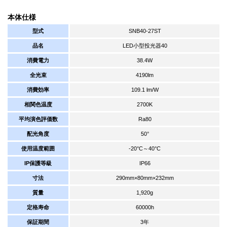
本体仕様
型式
SNB40-27ST
品名
LED小型投光器40
消費電力
38.4W
全光束
4190lm
消費効率
109.1 lm/W
相関色温度
2700K
平均演色評価数
Ra80
配光角度
50°
使用温度範囲
-20°C～40°C
IP保護等級
IP66
寸法
290mm×80mm×232mm
質量
1,920g
定格寿命
60000h
保証期間
3年