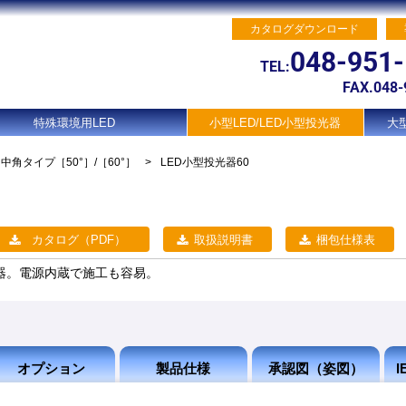
カタログダウンロード
048-951
TEL:
FAX.048-
特殊環境用LED
小型LED/LED小型投光器
大型
中角タイプ
［50°］/［60°］
>
LED小型投光器60
カタログ（PDF）
取扱説明書
梱包仕様表
器。電源内蔵で施工も容易。
オプション
製品仕様
承認図（姿図）