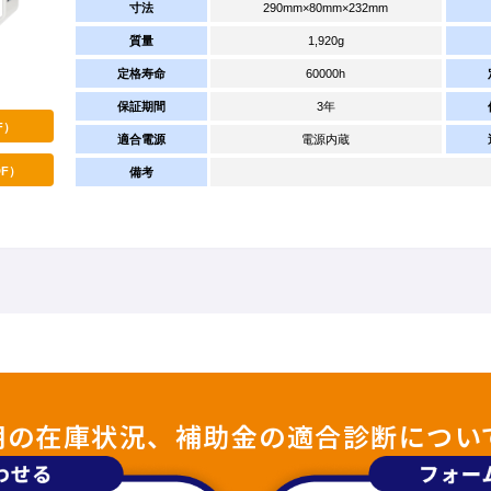
寸法
290mm×80mm×232mm
質量
1,920g
定格寿命
60000h
保証期間
3年
F）
適合電源
電源内蔵
F）
備考
照明の在庫状況、補助金の適合診断につい