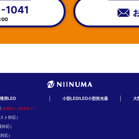
境用LED
小型LED/LED小型投光器
大
灯
(在庫限りで販売終了)
ミスト対応）
境対応）
境対応）