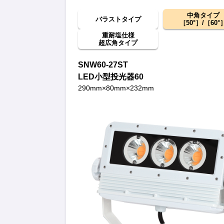
中角タイプ
バラストタイプ
［50°］/［60°
重耐塩仕様
超広角タイプ
SNW60-27ST
LED小型投光器60
290mm×80mm×232mm