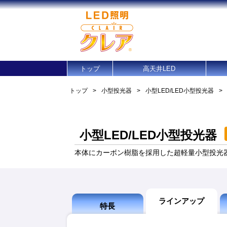
トップ
高天井LED
トップ
>
小型投光器
>
小型LED/LED小型投光器
>
小型LED/LED小型投光器
本体にカーボン樹脂を採用した超軽量小型投光
ラインアップ
特長