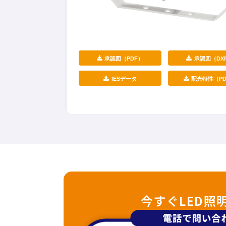
承認図（PDF）
承認図（DX
IESデータ
配光特性（PD
今すぐLED