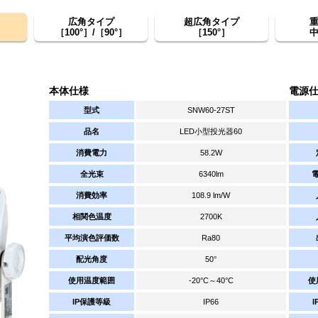
広角タイプ
超広角タイプ
］
［100°］/［90°］
［150°］
本体仕様
電源
型式
SNW60-27ST
品名
LED小型投光器60
消費電力
58.2W
全光束
6340lm
消費効率
108.9 lm/W
相関色温度
2700K
平均演色評価数
Ra80
配光角度
50°
使用温度範囲
-20°C～40°C
使
IP保護等級
IP66