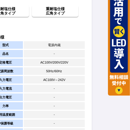
重耐塩仕様
重耐塩仕様
中角タイプ
広角タイプ
仕様
型式
電源内蔵
品名
-
定格電圧
AC100V/200V/220V
電源周波数
50Hz/60Hz
入力電圧
AC100V～242V
入力電流
-
出力電圧
-
力率
-
用温度範囲
-
IP保護等級
-