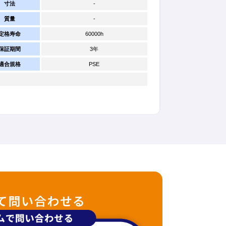
寸法
-
質量
-
定格寿命
60000h
保証期間
3年
適合規格
PSE
て問い合わせる