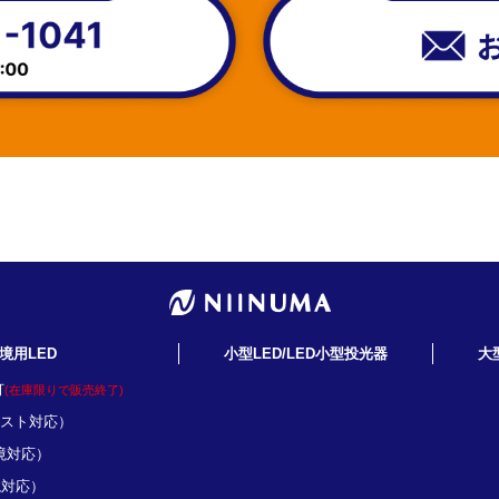
境用LED
小型LED/LED小型投光器
大
灯
(在庫限りで販売終了)
ミスト対応）
境対応）
境対応）