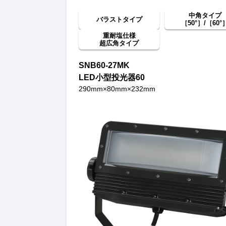
中角タイプ
バラストタイプ
［50°］/［60°
重耐塩仕様
超広角タイプ
SNB60-27MK
LED小型投光器60
290mm×80mm×232mm