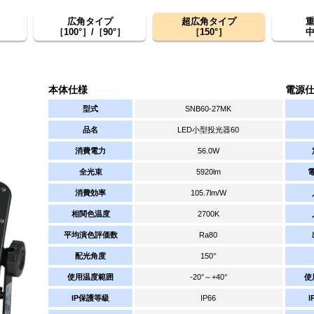
広角タイプ
超広角タイプ
］
［100°］/［90°］
［150°］
本体仕様
電源
型式
SNB60-27MK
品名
LED小型投光器60
消費電力
56.0W
全光束
5920lm
消費効率
105.7lm/W
相関色温度
2700K
平均演色評価数
Ra80
配光角度
150°
使用温度範囲
-20°～+40°
使
IP保護等級
IP66