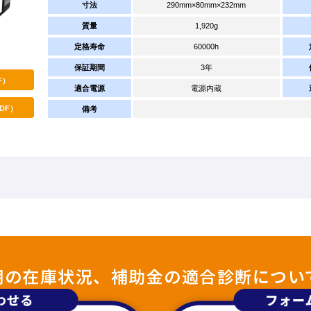
寸法
290mm×80mm×232mm
質量
1,920g
定格寿命
60000h
保証期間
3年
F）
適合電源
電源内蔵
DF）
備考
照明の在庫状況、補助金の適合診断につい