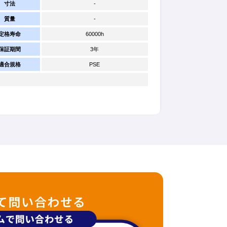
寸法
-
質量
-
定格寿命
60000h
保証期間
3年
適合規格
PSE
て問い合わせる