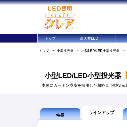
トップ
高天井LED
トップ
>
小型投光器
>
小型LED/LED小型投光器
>
小型LED/LED小型投光器
本体にカーボン樹脂を採用した超軽量小型投光
ラインアップ
特長