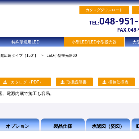
カタログダウンロード
048-951
TEL:
FAX.048-
特殊環境用LED
小型LED/LED小型投光器
大型
超広角タイプ
［150°］
>
LED小型投光器60
カタログ（PDF）
取扱説明書
梱包仕様表
器。電源内蔵で施工も容易。
オプション
製品仕様
承認図（姿図）