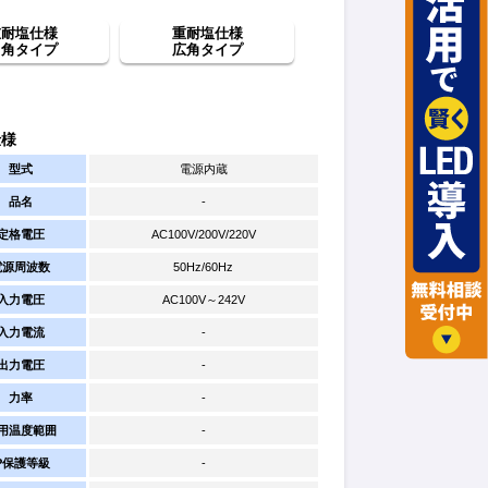
重耐塩仕様
重耐塩仕様
中角タイプ
広角タイプ
仕様
型式
電源内蔵
品名
-
定格電圧
AC100V/200V/220V
電源周波数
50Hz/60Hz
入力電圧
AC100V～242V
入力電流
-
出力電圧
-
力率
-
用温度範囲
-
IP保護等級
-