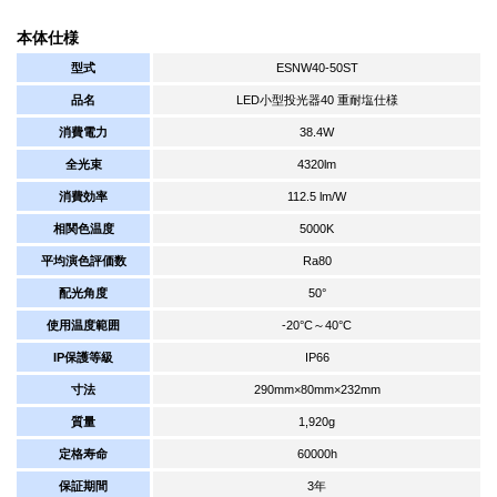
本体仕様
型式
ESNW40-50ST
品名
LED小型投光器40 重耐塩仕様
消費電力
38.4W
全光束
4320lm
消費効率
112.5 lm/W
相関色温度
5000K
平均演色評価数
Ra80
配光角度
50°
使用温度範囲
-20°C～40°C
IP保護等級
IP66
寸法
290mm×80mm×232mm
質量
1,920g
定格寿命
60000h
保証期間
3年