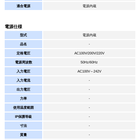
適合電源
電源内蔵
電源仕様
型式
電源内蔵
品名
-
定格電圧
AC100V/200V/220V
電源周波数
50Hz/60Hz
入力電圧
AC100V～242V
入力電流
-
出力電圧
-
力率
-
使用温度範囲
-
IP保護等級
-
寸法
-
質量
-