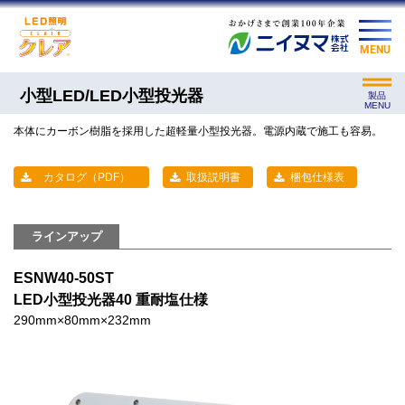
MENU
小型LED/LED小型投光器
製品
MENU
本体にカーボン樹脂を採用した超軽量小型投光器。電源内蔵で施工も容易。
カタログ（PDF）
取扱説明書
梱包仕様表
ラインアップ
ESNW40-50ST
LED小型投光器40 重耐塩仕様
290mm×80mm×232mm