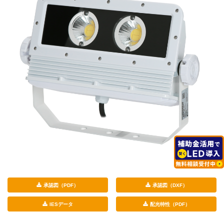
承認図（PDF）
承認図（DXF）
IESデータ
配光特性（PDF）